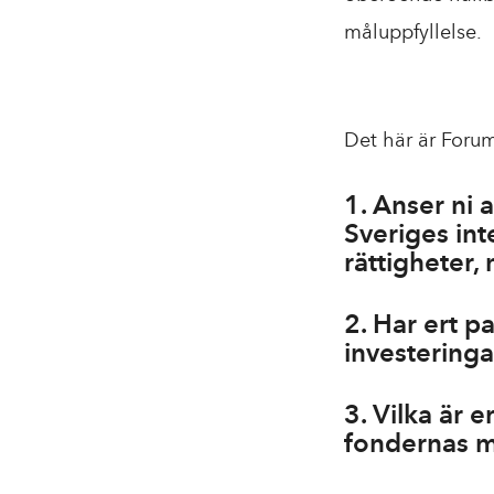
måluppfyllelse.
Det här är Forum
1. Anser ni 
Sveriges in
rättigheter,
2. Har ert p
investeringar
3. Vilka är e
fondernas me