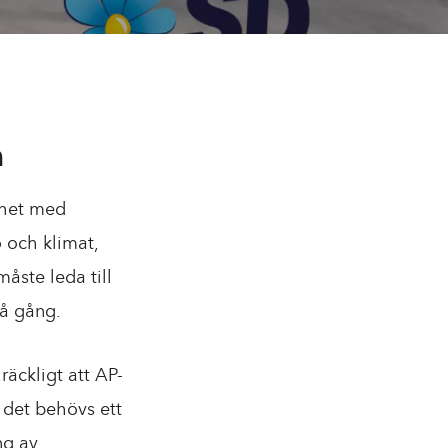
a
ighet med
 och klimat,
åste leda till
på gång.
räckligt att AP-
 det behövs ett
ng av