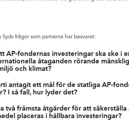
 Syds frågor som partierna har besvarat:
att AP-fondernas investeringar ska ske i 
ternationella åtaganden rörande mänskli
 miljö och klimat?
arti antagit ett mål för de statliga AP-fon
? I så fall, hur lyder det?
ra två främsta åtgärder för att säkerställa
del placeras i hållbara investeringar?