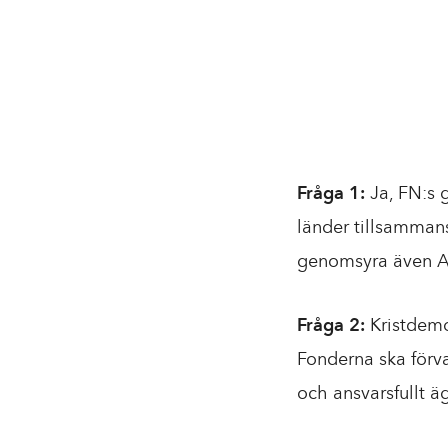
Fråga 1:
Ja, FN:s 
länder tillsammans
genomsyra även AP
Fråga 2:
Kristdemo
Fonderna ska förva
och ansvarsfullt ä