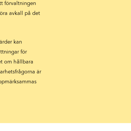
tt förvaltningen
göra avkall på det
ärder kan
ttningar för
het om hållbara
lbarhetsfrågorna är
 uppmärksammas