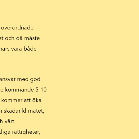
et överordnade
tet och då måste
nars vara både
atansvar med god
er de kommande 5-10
et kommer att öka
m skadar klimatet,
h vårt
iga rättigheter,