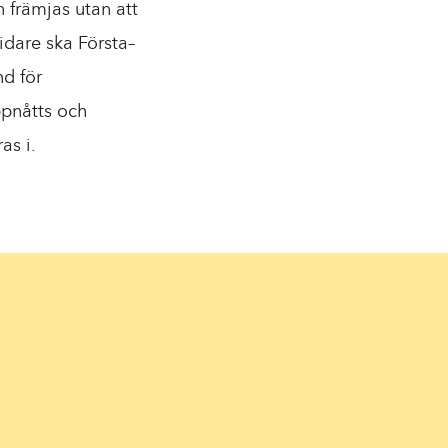
n främjas utan att
idare ska Första–
d för
ppnåtts och
as i.