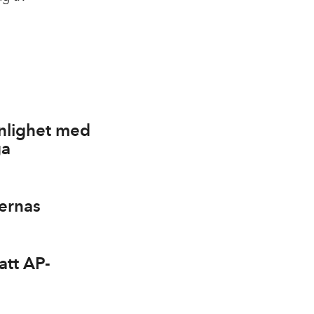
enlighet med
ga
dernas
 att AP-