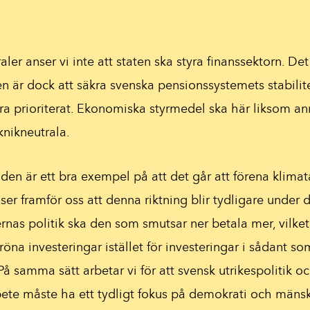
aler anser vi inte att staten ska styra finanssektorn. D
n är dock att säkra svenska pensionssystemets stabili
ra prioriterat. Ekonomiska styrmedel ska här liksom an
knikneutrala.
den är ett bra exempel på att det går att förena klim
 ser framför oss att denna riktning blir tydligare und
rnas politik ska den som smutsar ner betala mer, vilk
röna investeringar istället för investeringar i sådant so
. På samma sätt arbetar vi för att svensk utrikespolitik oc
te måste ha ett tydligt fokus på demokrati och mänskl