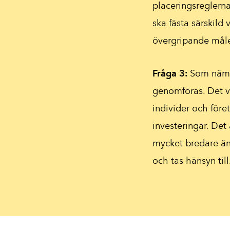
placeringsreglerna
ska fästa särskild 
övergripande mål
Fråga 3:
Som nämnd
genomföras. Det vik
individer och före
investeringar. Det 
mycket bredare ä
och tas hänsyn till