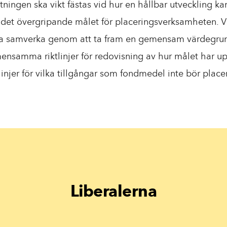
ltningen ska vikt fästas vid hur en hållbar utveckling ka
 det övergripande målet för placeringsverksamheten. V
na samverka genom att ta fram en gemensam värdegrun
ensamma riktlinjer för redovisning av hur målet har u
jer för vilka tillgångar som fondmedel inte bör placer
Liberalerna