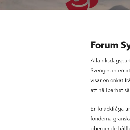
d
i
n
n
e
Forum Syd
h
Alla riksdagspar
å
Sveriges interna
l
visar en enkät f
l
att hållbarhet s
En knäckfråga är
fonderna granska
oberoende hållb