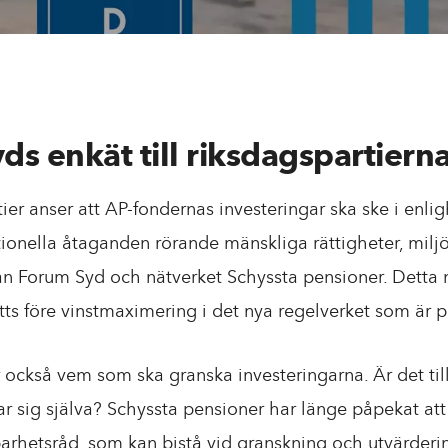
s enkät till riksdagspartiern
tier anser att AP-fondernas investeringar ska ske i enl
tionella åtaganden rörande mänskliga rättigheter, miljö
rån Forum Syd och nätverket Schyssta pensioner. Detta m
ätts före vinstmaximering i det nya regelverket som är 
 också vem som ska granska investeringarna. Är det till
r sig själva? Schyssta pensioner har länge påpekat att
arhetsråd, som kan bistå vid granskning och utvärderi