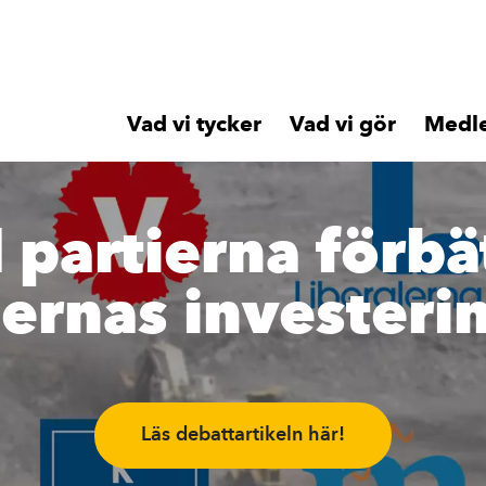
Vad vi tycker
Vad vi gör
Medl
l partierna förbä
ernas investeri
Läs debattartikeln här!