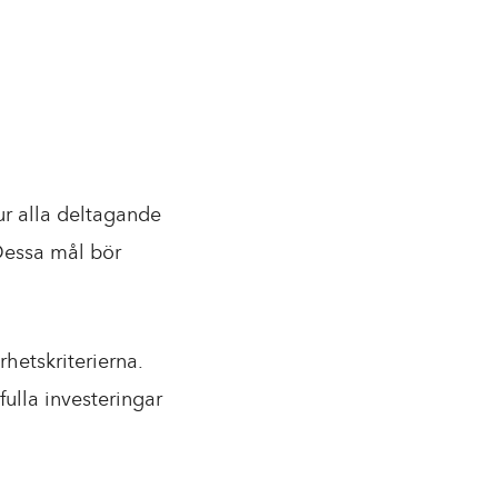
ur alla deltagande
 Dessa mål bör
hetskriterierna.
ulla investeringar