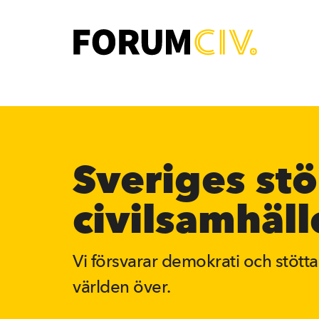
H
o
p
p
a
t
Main
i
navigation
Sveriges stö
l
-
l
civilsamhäll
Open
h
u
Vi försvarar demokrati och stötta
v
världen över.
u