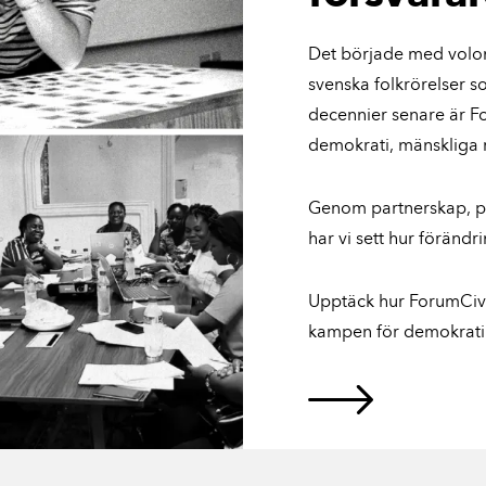
Det började med volon
svenska folkrörelser som
decennier senare är F
demokrati, mänskliga 
Genom partnerskap, 
har vi sett hur förändr
Upptäck hur ForumCiv b
kampen för demokrati 