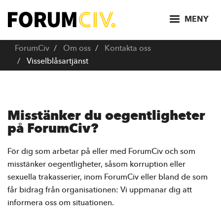
H
o
MENY
p
p
ForumCiv
Om oss
Kontakta oss
a
Visselblåsartjänst
t
i
l
l
Misstänker du oegentligheter
h
på ForumCiv?
u
v
För dig som arbetar på eller med ForumCiv och som
u
misstänker oegentligheter, såsom korruption eller
d
sexuella trakasserier, inom ForumCiv eller bland de som
i
får bidrag från organisationen: Vi uppmanar dig att
n
informera oss om situationen.
n