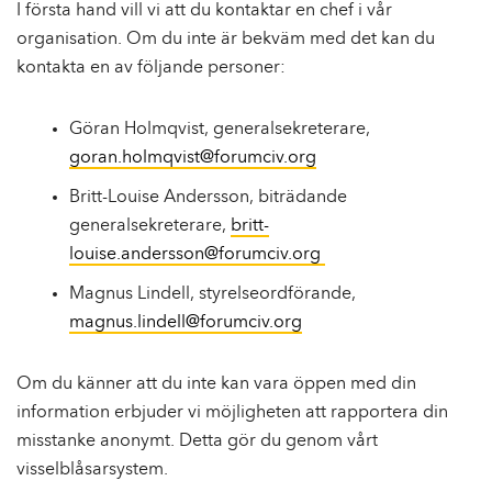
e
I första hand vill vi att du kontaktar en chef i vår
h
organisation. Om du inte är bekväm med det kan du
å
kontakta en av följande personer:
l
l
Göran Holmqvist, generalsekreterare,
goran.holmqvist@forumciv.org
Britt-Louise Andersson, biträdande
generalsekreterare,
britt-
louise.andersson@forumciv.org
Magnus Lindell, styrelseordförande,
magnus.lindell@forumciv.org
Om du känner att du inte kan vara öppen med din
information erbjuder vi möjligheten att rapportera din
misstanke anonymt. Detta gör du genom vårt
visselblåsarsystem.