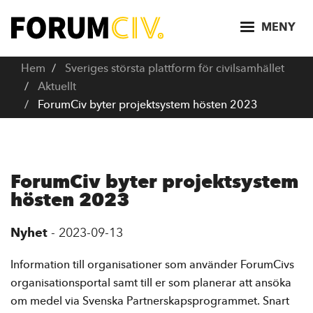
H
o
MENY
p
p
Hem
Sveriges största plattform för civilsamhället
a
Aktuellt
t
ForumCiv byter projektsystem hösten 2023
i
l
l
h
ForumCiv byter projektsystem
u
hösten 2023
v
u
Nyhet
-
2023-09-13
d
i
Information till organisationer som använder ForumCivs
n
organisationsportal samt till er som planerar att ansöka
n
om medel via Svenska Partnerskapsprogrammet. Snart