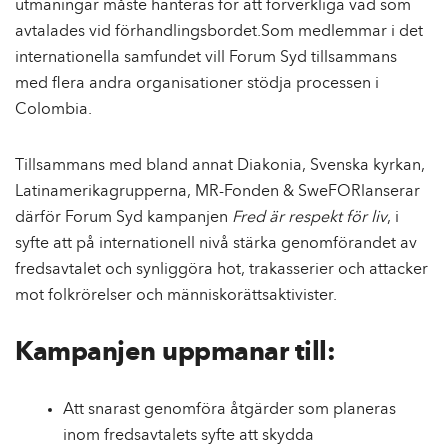
utmaningar måste hanteras för att förverkliga vad som
avtalades vid förhandlingsbordet.Som medlemmar i det
internationella samfundet vill Forum Syd tillsammans
med flera andra organisationer stödja processen i
Colombia.
Tillsammans med bland annat
Diakonia,
Svenska kyrkan,
Latinamerikagrupperna, MR-Fonden
&
SweFOR
lanserar
därför Forum Syd kampanjen
Fred är respekt för liv
, i
syfte att på internationell nivå stärka genomförandet av
fredsavtalet och synliggöra hot, trakasserier och attacker
mot folkrörelser och människorättsaktivister.
Kampanjen uppmanar till:
Att snarast genomföra åtgärder som planeras
inom fredsavtalets syfte att skydda