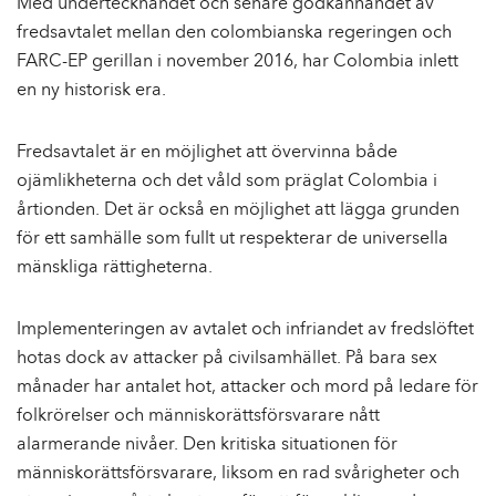
Med undertecknandet och senare godkännandet av
e
fredsavtalet mellan den colombianska regeringen och
h
FARC-EP gerillan i november 2016, har Colombia inlett
å
en ny historisk era.
l
l
Fredsavtalet är en möjlighet att övervinna både
ojämlikheterna och det våld som präglat Colombia i
årtionden. Det är också en möjlighet att lägga grunden
för ett samhälle som fullt ut respekterar de universella
mänskliga rättigheterna.
Implementeringen av avtalet och infriandet av fredslöftet
hotas dock av attacker på civilsamhället. På bara sex
månader har antalet hot, attacker och mord på ledare för
folkrörelser och människorättsförsvarare nått
alarmerande nivåer. Den kritiska situationen för
människorättsförsvarare, liksom en rad svårigheter och