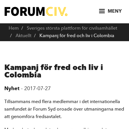
H
o
MENY
p
p
Hem
Sveriges största plattform för civilsamhället
a
Aktuellt
Kampanj för fred och liv i Colombia
t
i
l
l
Kampanj för fred och liv i
h
Colombia
u
v
Nyhet
-
2017-07-27
u
d
Tillsammans med flera medlemmar i det internationella
i
samfundet är Forum Syd oroade över utmaningarna med
n
att genomföra fredsavtalet.
n