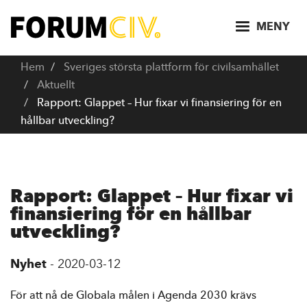
H
o
MENY
p
p
Hem
Sveriges största plattform för civilsamhället
a
Aktuellt
t
Rapport: Glappet – Hur fixar vi finansiering för en
i
hållbar utveckling?
l
l
h
u
Rapport: Glappet – Hur fixar vi
v
finansiering för en hållbar
u
utveckling?
d
i
Nyhet
-
2020-03-12
n
n
För att nå de Globala målen i Agenda 2030 krävs