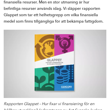
e
finansiella resurser. Men en stor utmaning är hur
h
befintliga resurser används idag. Vi släpper rapporten
å
Glappet som tar ett helhetsgrepp om vilka finansiella
l
medel som finns tillgängliga för att bekämpa fattigdom.
l
Rapporten Glappet – Hur fixar vi finansiering för en