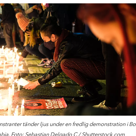
tranter tänder ljus under en fredlig demonstration i Bo
ia. Foto: Sebastian Delgado C / Shutterstock.com