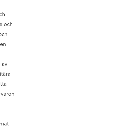
och
re och
och
ten
g av
itära
tta
rvaron
r
mmat