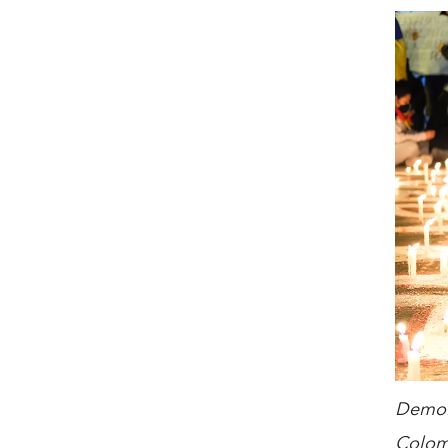
Demons
Colomb