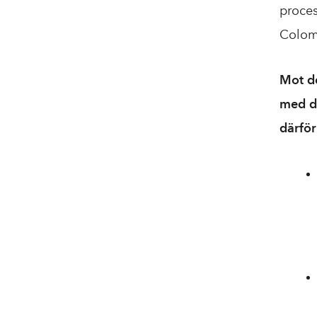
proces
Colomb
Mot de
med d
därför