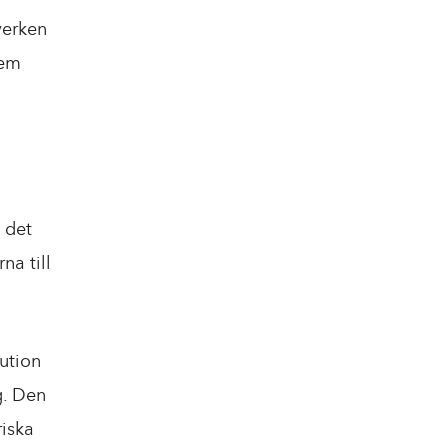
verken
lem
 det
na till
ution
g. Den
iska