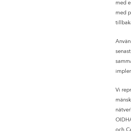
med en
med pr
tillba
Använd
senast
samman
implem
Vi rep
mänskl
nätver
OIDHAC
och Co