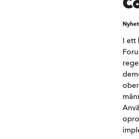
C
d
i
Nyhet
n
n
I ett
e
Foru
h
rege
å
demo
l
ober
l
männ
Anvä
opro
impl