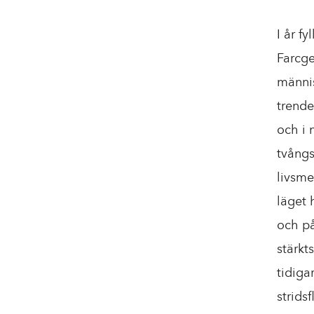
I år f
Farcge
männis
trende
och i 
tvångs
livsme
läget 
och på
stärkt
tidiga
strids