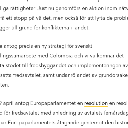
iga rättigheter. Just nu genomförs en aktion inom nät
t få ett stopp på våldet, men också för att lyfta de prob
gger till grund för konflikterna i landet.
e antog precis en ny strategi för svenskt
klingssamarbete med Colombia och vi välkomnar det
tta stödet till fredsbyggandet och implementeringen av
tsatta fredsavtalet, samt undanröjandet av grundorsaker
kten.
9 april antog Europaparlamentet en
resolution
en resol
töd för fredsavtalet med anledning av avtalets femårsda
ar Europaparlamentets åtagande gentemot den histor