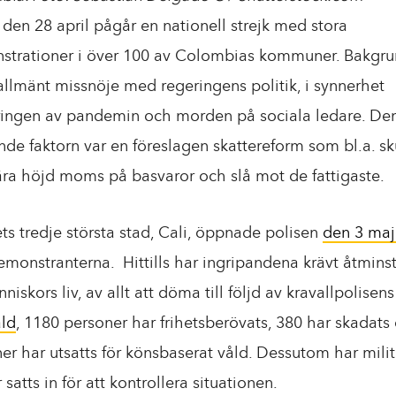
den 28 april pågår en nationell strejk med stora
strationer i över 100 av Colombias kommuner. Bakgr
 allmänt missnöje med regeringens politik, i synnerhet
ingen av pandemin och morden på sociala ledare. De
nde faktorn var en föreslagen skattereform som bl.a. sk
ra höjd moms på basvaror och slå mot de fattigaste.
ets tredje största stad, Cali, öppnade polisen
den 3 ma
monstranterna. Hittills har ingripandena krävt åtmins
niskors liv, av allt att döma till följd av kravallpolisens
ld
, 1180 personer har frihetsberövats, 380 har skadats
er har utsatts för könsbaserat våld. Dessutom har milit
 satts in för att kontrollera situationen.