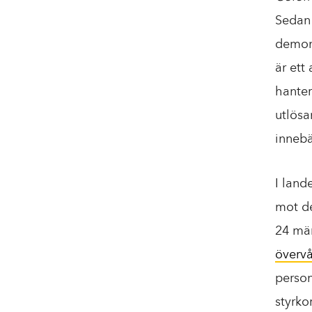
Sedan 
demon
är ett
hanter
utlösa
innebä
I land
mot de
24 män
övervå
person
styrkor