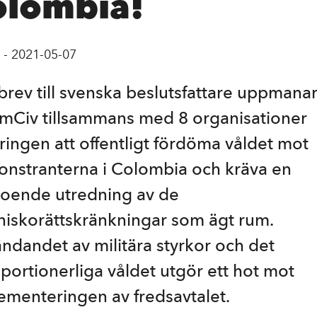
olombia!
-
2021-05-07
 brev till svenska beslutsfattare uppmana
mCiv tillsammans med 8 organisationer
ringen att offentligt fördöma våldet mot
nstranterna i Colombia och kräva en
oende utredning av de
iskorättskränkningar som ägt rum.
ndandet av militära styrkor och det
portionerliga våldet utgör ett hot mot
ementeringen av fredsavtalet.