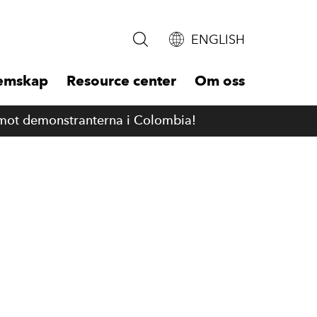
ENGLISH
emskap
Resource center
Om oss
mot demonstranterna i Colombia!
Main
naviga
-
First
m
level