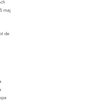
och
 5 maj
ot de
a
a
ropa