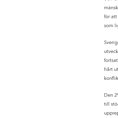
mänskl
för at
som li
Sverig
utvec
fortsa
hårt u
konfli
Den 2
till s
upprep