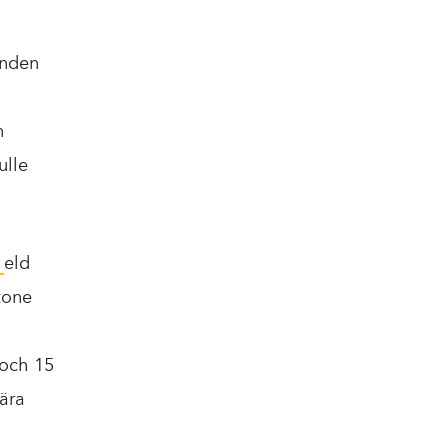
unden
n
ulle
j
eld
tone
 och 15
ära