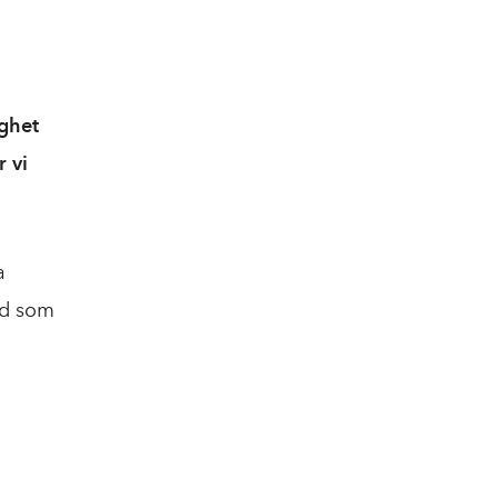
ghet
 vi
a
ld som