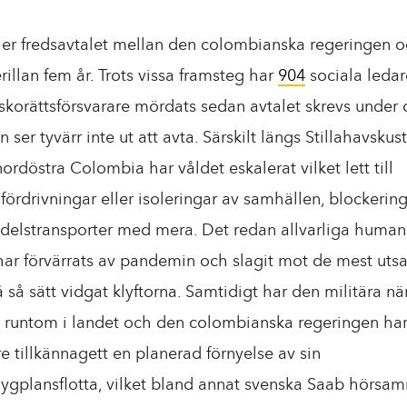
yller fredsavtalet mellan den colombianska regeringen 
rillan fem år. Trots vissa framsteg har
904
sociala leda
korättsförsvarare mördats sedan avtalet skrevs under 
n ser tyvärr inte ut att avta. Särskilt längs Stillahavskus
nordöstra Colombia har våldet eskalerat vilket lett till
fördrivningar eller isoleringar av samhällen, blockerin
delstransporter med mera. Det redan allvarliga human
har förvärrats av pandemin och slagit mot de mest utsa
 så sätt vidgat klyftorna. Samtidigt har den militära nä
s runtom i landet och den colombianska regeringen ha
re tillkännagett en planerad förnyelse av sin
flygplansflotta, vilket bland annat svenska Saab hörsa