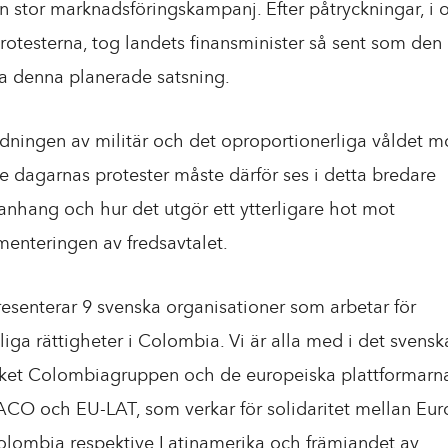
 stor marknadsföringskampanj. Efter påtryckningar, i 
otesterna, tog landets finansminister så sent som den
ka denna planerade satsning.
ningen av militär och det oproportionerliga våldet m
e dagarnas protester måste därför ses i detta bredare
hang och hur det utgör ett ytterligare hot mot
enteringen av fredsavtalet.
resenterar 9 svenska organisationer som arbetar för
iga rättigheter i Colombia. Vi är alla med i det svensk
ket Colombiagruppen och de europeiska plattformarn
O och EU-LAT, som verkar för solidaritet mellan Eu
lombia respektive Latinamerika och främjandet av