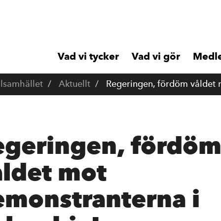
Vad vi tycker
Vad vi gör
Medl
ilsamhället
Aktuellt
Regeringen, fördöm våldet 
egeringen, fördö
åldet mot
emonstranterna i