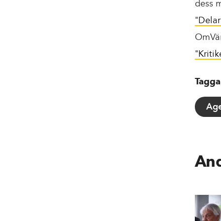
dess m
"Delar
OmVär
"Kriti
Tagga
Ag
And