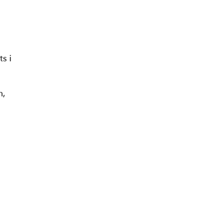
ts i
n,