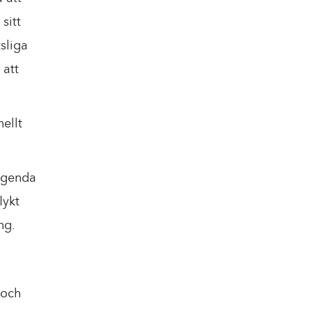
sitt
sliga
 att
ellt
 Agenda
lykt
ng.
och