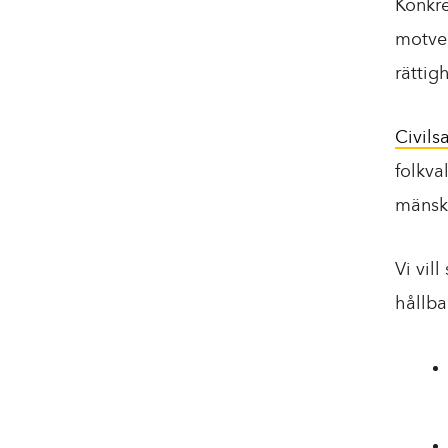
Konkre
motver
rättig
Civils
folkva
mänskl
Vi vil
hållba