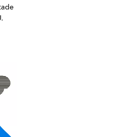
utade
.