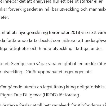
t innebär det att analysera hur ett beslut stärker eller
kar förverkligandet av hållbar utveckling och människ
heter.
amhällets nya granskning Barometer 2018
visar att våra
lda fortfarande fattar beslut som riskerar att undergräv
iga rättigheter och hindra utveckling i fattiga länder.
l se ett Sverige som vågar vara en global ledare för rätt
r utveckling. Därför uppmanar vi regeringen att:
Omgående utreda en lagstiftning kring obligatorisk 
Rights Due Diligence (HRDD) för företag.
Förstärka förslaget till nytt regelverk för AP-fonderna så