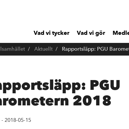
Vad vi tycker
Vad vi gör
Medl
ilsamhället
Aktuellt
Rapportsläpp: PGU Barome
apportsläpp: PGU
arometern 2018
-
2018-05-15