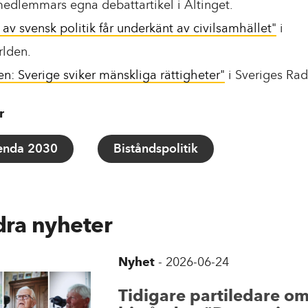
edlemmars egna debattartikel i Altinget.
 av svensk politik får underkänt av civilsamhället"
i
lden.
ken: Sverige sviker mänskliga rättigheter"
i Sveriges Rad
r
enda 2030
Biståndspolitik
ra nyheter
Nyhet
-
2026-06-24
Tidigare partiledare o