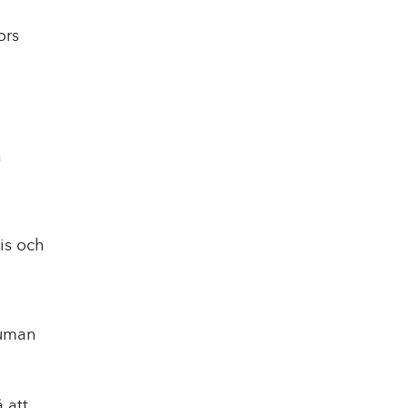
ors
a
vis och
Human
 att