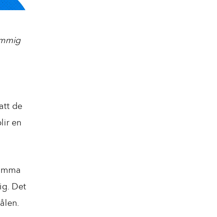
ämmig
att de
lir en
 samma
ig. Det
ålen.