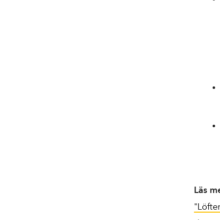
Läs m
"Löfte