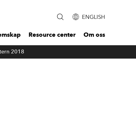
ENGLISH
emskap
Resource center
Om oss
tern 2018
Main
naviga
-
First
level