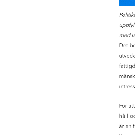
Politik
uppfyl
med u
Det bet
utveck
fattig
mänskl
intres
För at
håll o
är en 