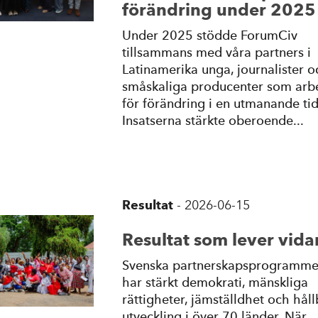
förändring under 2025
Under 2025 stödde ForumCiv
tillsammans med våra partners i
Latinamerika unga, journalister o
småskaliga producenter som arb
för förändring i en utmanande tid
Insatserna stärkte oberoende...
Resultat
-
2026-06-15
Resultat som lever vida
Svenska partnerskapsprogramme
har stärkt demokrati, mänskliga
rättigheter, jämställdhet och håll
utveckling i över 70 länder. När