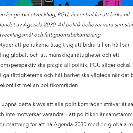
en för global utveckling, PGU, är central för att bidra till
landet av Agenda 2030. All politik behöver vara samst
tvecklingsmål och fattigdomsbekämpning.
yder att politikerna åtagit sig att bidra till en hållbar
ling globalt och att mänskliga rättigheter och ett
domsperspektiv ska prägla all politik. PGU säger också 
iga rättigheterna och hållbarhet ska vägleda när det b
sekonflikt mellan politikområden.
t uppnå detta krävs att alla politikområden strävar åt
ch inte motverkar varandra – att politiken är samstämm
förutsättning för att nå Agenda 2030 med de globala m