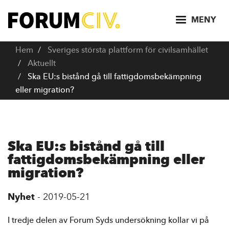
H
o
MENY
p
p
Hem
Sveriges största plattform för civilsamhället
a
Aktuellt
t
Ska EU:s bistånd gå till fattigdomsbekämpning
i
eller migration?
l
l
h
u
Ska EU:s bistånd gå till
v
fattigdomsbekämpning eller
u
migration?
d
i
Nyhet
-
2019-05-21
n
n
I tredje delen av Forum Syds undersökning kollar vi på