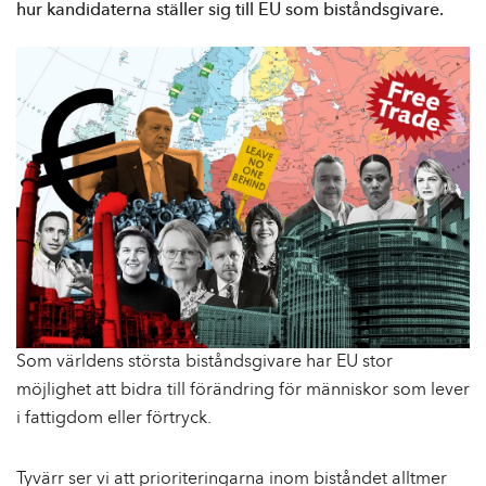
e
hur kandidaterna ställer sig till EU som biståndsgivare.
h
å
l
l
Som världens största biståndsgivare har EU stor
möjlighet att bidra till förändring för människor som lever
i fattigdom eller förtryck.
Tyvärr ser vi att prioriteringarna inom biståndet alltmer