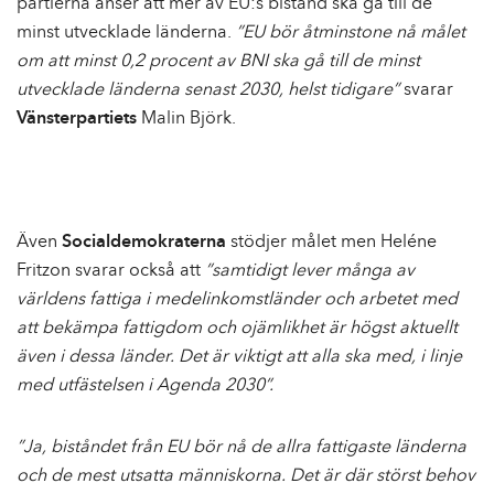
partierna anser att mer av EU:s bistånd ska gå till de
minst utvecklade länderna.
”EU bör åtminstone nå målet
om att minst 0,2 procent av BNI ska gå till de minst
utvecklade länderna senast 2030, helst tidigare”
svarar
Vänsterpartiets
Malin Björk.
Även
Socialdemokraterna
stödjer målet men Heléne
Fritzon svarar också att
”samtidigt lever många av
världens fattiga i medelinkomstländer och arbetet med
att bekämpa fattigdom och ojämlikhet är högst aktuellt
även i dessa länder. Det är viktigt att alla ska med, i linje
med utfästelsen i Agenda 2030”.
”Ja, biståndet från EU bör nå de allra fattigaste länderna
och de mest utsatta människorna. Det är där störst behov