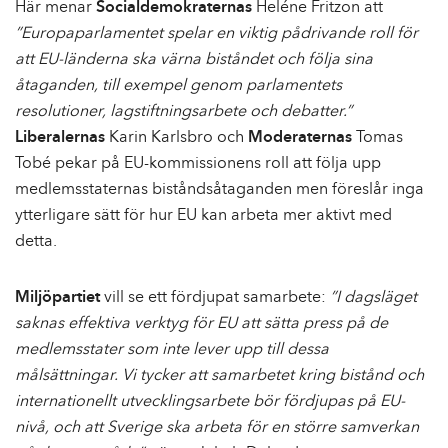
Här menar
Socialdemokraternas
Heléne Fritzon att
”Europaparlamentet spelar en viktig pådrivande roll för
att EU-länderna ska värna biståndet och följa sina
åtaganden, till exempel genom parlamentets
resolutioner, lagstiftningsarbete och debatter.”
Liberalernas
Karin Karlsbro och
Moderaternas
Tomas
Tobé pekar på EU-kommissionens roll att följa upp
medlemsstaternas biståndsåtaganden men föreslår inga
ytterligare sätt för hur EU kan arbeta mer aktivt med
detta.
Miljöpartiet
vill se ett fördjupat samarbete:
”I dagsläget
saknas effektiva verktyg för EU att sätta press på de
medlemsstater som inte lever upp till dessa
målsättningar. Vi tycker att samarbetet kring bistånd och
internationellt utvecklingsarbete bör fördjupas på EU-
nivå, och att Sverige ska arbeta för en större samverkan