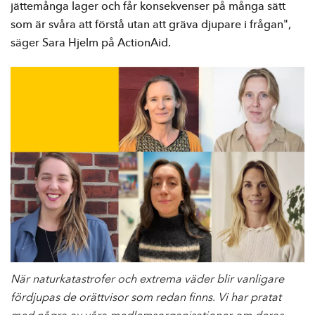
e
jättemånga lager och får konsekvenser på många sätt
h
som är svåra att förstå utan att gräva djupare i frågan",
å
säger Sara Hjelm på ActionAid.
l
l
När naturkatastrofer och extrema väder blir vanligare
fördjupas de orättvisor som redan finns. Vi har pratat