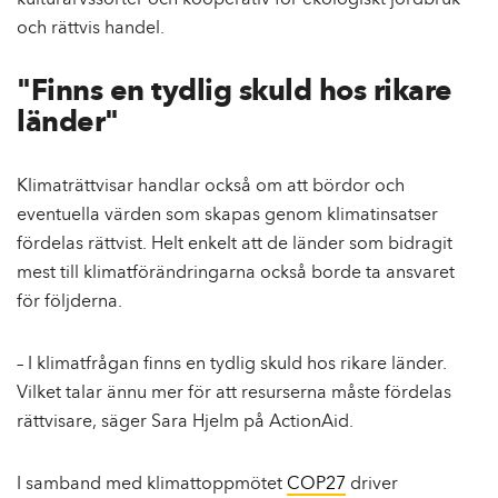
kulturarvssorter och kooperativ för ekologiskt jordbruk
och rättvis handel.
"Finns en tydlig skuld hos rikare
länder"
Klimaträttvisar handlar också om att bördor och
eventuella värden som skapas genom klimatinsatser
fördelas rättvist. Helt enkelt att de länder som bidragit
mest till klimatförändringarna också borde ta ansvaret
för följderna.
– I klimatfrågan finns en tydlig skuld hos rikare länder.
Vilket talar ännu mer för att resurserna måste fördelas
rättvisare, säger Sara Hjelm på ActionAid.
I samband med klimattoppmötet
COP27
driver