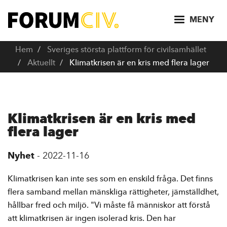
H
o
MENY
p
p
Hem
Sveriges största plattform för civilsamhället
a
Aktuellt
Klimatkrisen är en kris med flera lager
t
i
l
l
Klimatkrisen är en kris med
h
flera lager
u
v
Nyhet
-
2022-11-16
u
d
Klimatkrisen kan inte ses som en enskild fråga. Det finns
i
flera samband mellan mänskliga rättigheter, jämställdhet,
n
hållbar fred och miljö. "Vi måste få människor att förstå
n
att klimatkrisen är ingen isolerad kris. Den har