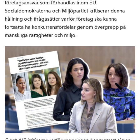
e
företagsansvar som förhandlas inom EU.
h
Socialdemokraterna och Miljöpartiet kritiserar denna
å
hållning och ifrågasätter varför företag ska kunna
l
fortsätta ha konkurrensfördelar genom övergrepp på
l
mänskliga rättigheter och miljö.