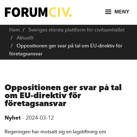
H
o
MENY
p
p
Hem
Sveriges största plattform för civilsamhället
a
Aktuellt
t
Oppositionen ger svar på tal om EU-direktiv för
i
företagsansvar
l
l
h
u
Oppositionen ger svar på tal
v
om EU-direktiv för
u
företagsansvar
d
i
Nyhet
-
2024-03-12
n
n
Regeringen har motsatt sig en lagstiftning om