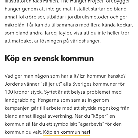
illustratören Klas Fahlén. The Hunger Project förebygger
hunger genom att inte ge mat. I stället startar de bland
annat folkrörelser, utbildar i jordbruksmetoder och ger
mikrolån. I år kan du tillsammans med flera kända kockar,
som bland andra Tareq Taylor, visa att du inte heller tror
att matpaket är lösningen på världshunger.
Köp en svensk kommun
Vad ger man någon som har allt? En kommun kanske?
Jordens vänner ”säljer ut” alla Sveriges kommuner för
100 kronor styck. Syftet är att belysa problemet med
landgrabbing. Pengarna som samlas in genom
kampanjen går till arbete med att skydda regnskog från
bland annat illegal avverkning. När du ”köper” en
kommun så får du ett symboliskt ”ägarbevis” för den
kommun du valt.
Köp en kommun här!