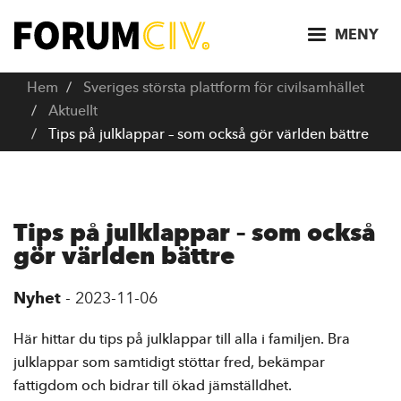
H
o
MENY
p
p
Hem
Sveriges största plattform för civilsamhället
a
Aktuellt
t
Tips på julklappar – som också gör världen bättre
i
l
l
h
Tips på julklappar – som också
u
gör världen bättre
v
u
Nyhet
-
2023-11-06
d
i
Här hittar du tips på julklappar till alla i familjen. Bra
n
julklappar som samtidigt stöttar fred, bekämpar
n
fattigdom och bidrar till ökad jämställdhet.