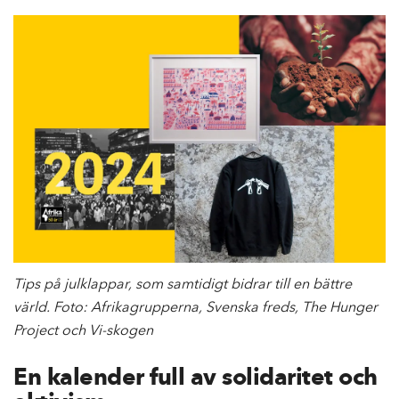
e
h
å
l
l
Tips på julklappar, som samtidigt bidrar till en bättre
värld. Foto: Afrikagrupperna, Svenska freds, The Hunger
Project och Vi-skogen
En kalender full av solidaritet och